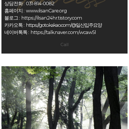
상담전화 :
031-814-0082
홈페이지 :
www.ilsanCare.org
블로그 :
https://ilsan24hr.tistory.com
카카오톡 :
https://goto.kakao.com/@일산입주요양
네이버톡톡 :
https://talk.naver.com/wcaw5l
Call